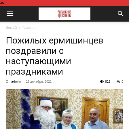
Домой
Главная
Пожилых ермишинцев
поздравили с
наступающими
праздниками
От
admin
-
29 декабря, 2022
822
0