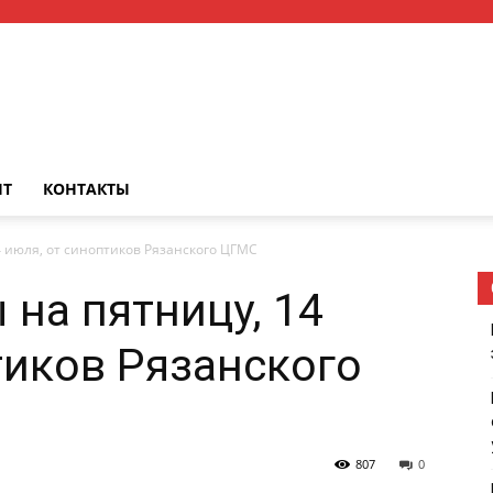
НТ
КОНТАКТЫ
4 июля, от синоптиков Рязанского ЦГМС
 на пятницу, 14
тиков Рязанского
807
0