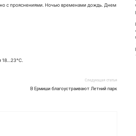
чно с прояснениями. Ночью временами дождь. Днем
м 18…23°С.
Следующая статья
В Ермиши благоустраивают Летний парк