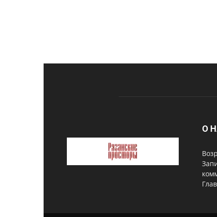
О 
Возр
Запи
комм
Глав