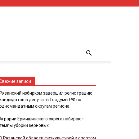
Свежие записи
Рязанский избирком завершил регистрацию
кандидатов в депутаты Госдумы РФ по
одномандатным округам региона
Аграрии Ермишинского округа набирают
темпы уборки зерновых
В Рязанской области физкультурой и спортом