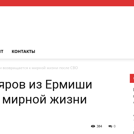
НТ
КОНТАКТЫ
и возвращается к мирной жизни после СВО
яров из Ермиши
к мирной жизни
384
0