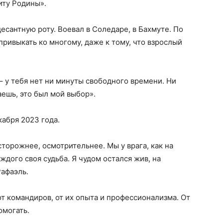
иту Родины».
сантную роту. Воевал в Соледаре, в Бахмуте. По
привыкать ко многому, даже к тому, что взрослый
– у тебя нет ни минуты свободного времени. Ни
аешь, это был мой выбор».
абря 2023 года.
сторожнее, осмотрительнее. Мы у врага, как на
аждого своя судьба. Я чудом остался жив, на
Рафаэль.
от командиров, от их опыта и профессионализма. От
омогать.