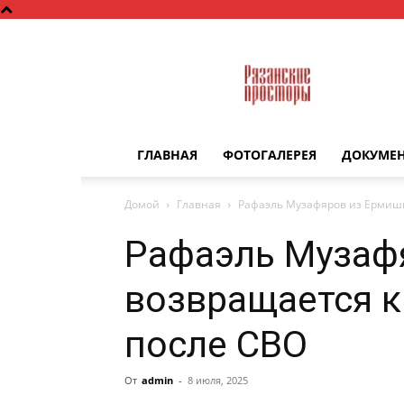
Рязанские
просторы
ГЛАВНАЯ
ФОТОГАЛЕРЕЯ
ДОКУМЕ
Домой
Главная
Рафаэль Музафяров из Ермиш
Рафаэль Музаф
возвращается 
после СВО
От
admin
-
8 июля, 2025