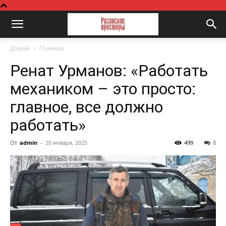
Домой
Главная
Ренат Урманов: «Работать
механиком – это просто:
главное, все должно
работать»
От
admin
-
20 января, 2025
499
0