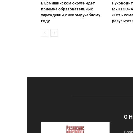
В Ермишинском округе идет
Руководит
приемка образовательных
МУПТЭС» А
учреждений к новому учебному
«Есть кома
году
результат
О 
Возр