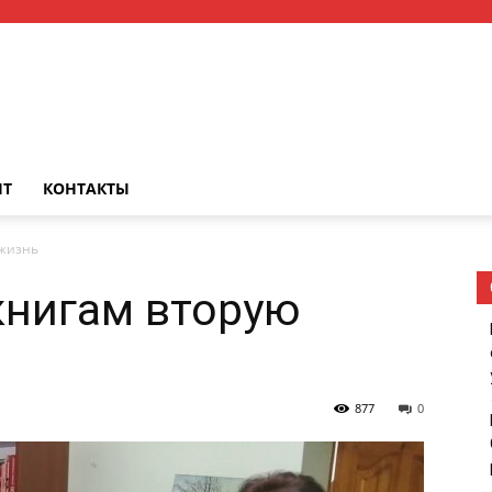
НТ
КОНТАКТЫ
 жизнь
книгам вторую
877
0