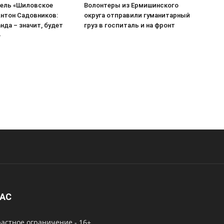
ель «Шиловское
Волонтеры из Ермишинского
нтон Садовников:
округа отправили гуманитарный
нда – значит, будет
груз в госпиталь и на фронт
»
НАС
астное ограничение - 16+