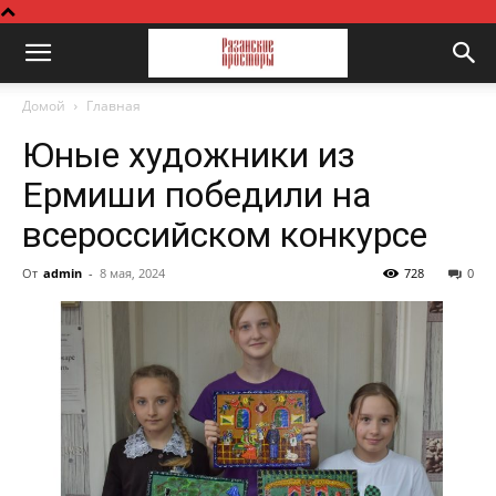
Домой
Главная
Юные художники из
Ермиши победили на
всероссийском конкурсе
От
admin
-
8 мая, 2024
728
0