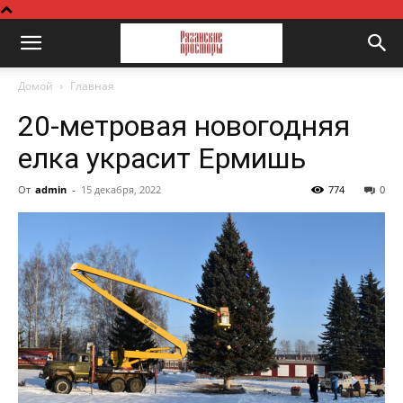
Домой
Главная
20-метровая новогодняя
елка украсит Ермишь
От
admin
-
15 декабря, 2022
774
0