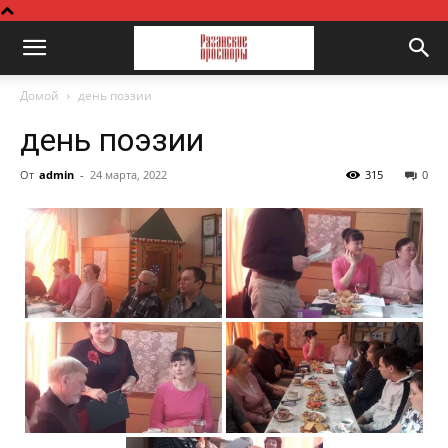
Домой
день поэзии
день поэзии
От
admin
-
24 марта, 2022
315
0