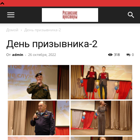
Домой
День призывника-2
День призывника-2
От
admin
-
26 октября, 2022
318
0