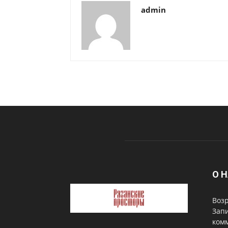
admin
О 
Возр
Запи
комм