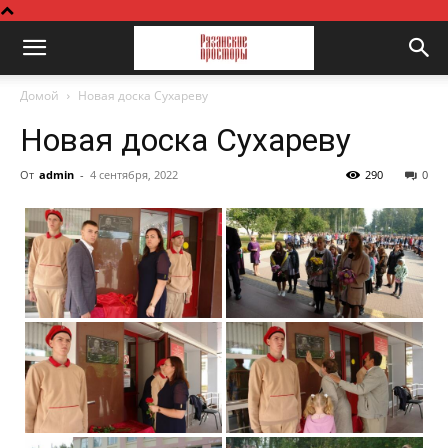
Домой
Новая доска Сухареву
Новая доска Сухареву
От
admin
-
4 сентября, 2022
290
0