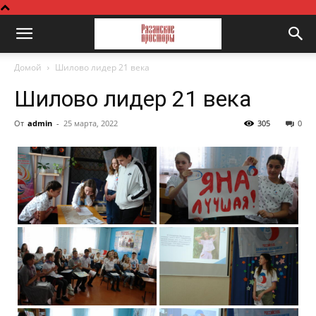
Домой
Шилово лидер 21 века
Шилово лидер 21 века
От
admin
-
25 марта, 2022
305
0