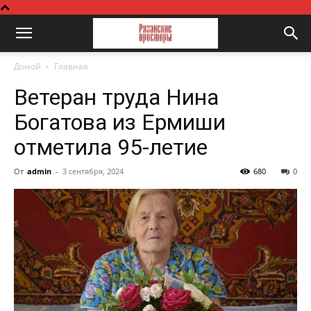
Домой
Главная
Ветеран труда Нина
Богатова из Ермиши
отметила 95-летие
От
admin
-
3 сентября, 2024
680
0