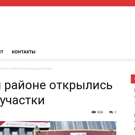
НТ
КОНТАКТЫ
лись избирательные участки
 районе открылись
участки
634
0