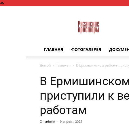
Рязанские
просторы
ГЛАВНАЯ
ФОТОГАЛЕРЕЯ
ДОКУМЕ
Домой
Главная
В Ермишинском районе прист
В Ермишинском
приступили к в
работам
От
admin
-
9 апреля, 2025