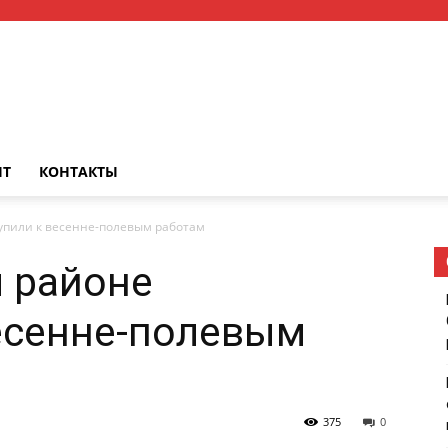
НТ
КОНТАКТЫ
упили к весенне-полевым работам
 районе
есенне-полевым
375
0