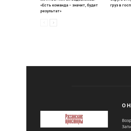
«Есть команда – значит, будет
груз в гос
результат»
О 
Возр
Запи