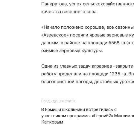
Панкратова, успех сельскохозяйственног
качества весеннего сева.
«Начало положено хорошее, все сезонные
«Азеевское» посеяли яровые зерновые ку
данным, в районе на площади 5568 га (э
озимые зерновые культуры.
Одна из главных задач аграриев –закрытие
работу проделали на площади 1235 га. В
благоприятной погоды, достойных урожа
Предыдущая статья
В Ермиши школьники встретились с
участником программы «Герои62» Максимо
Катковым