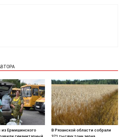
АВТОРА
 из Ермишинского
В Рязанской области собрали
правили гуманитарный
371 тысячу тонн зерна