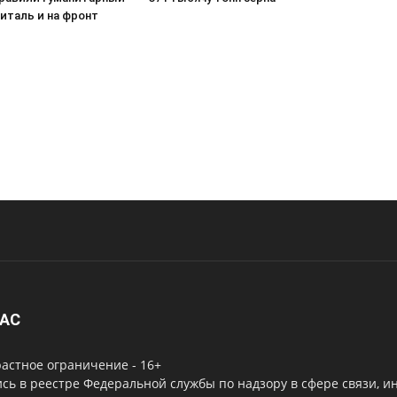
питаль и на фронт
НАС
астное ограничение - 16+
сь в реестре Федеральной службы по надзору в сфере связи, 