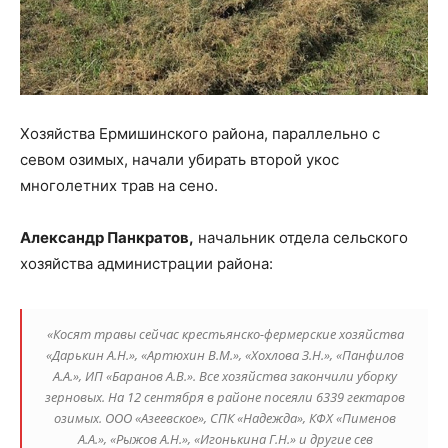
Хозяйства Ермишинского района, параллельно с
севом озимых, начали убирать второй укос
многолетних трав на сено.
Александр Панкратов,
начальник отдела сельского
хозяйства администрации района:
«Косят травы сейчас крестьянско-фермерские хозяйства
«Дарькин А.Н.», «Артюхин В.М.», «Хохлова З.Н.», «Панфилов
А.А.», ИП «Баранов А.В.». Все хозяйства закончили уборку
зерновых. На 12 сентября в районе посеяли 6339 гектаров
озимых. ООО «Азеевское», СПК «Надежда», КФХ «Пименов
А.А.», «Рыжов А.Н.», «Игонькина Г.Н.» и другие сев