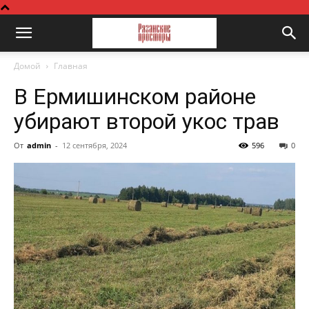
Домой
Главная
В Ермишинском районе
убирают второй укос трав
От
admin
-
12 сентября, 2024
596
0