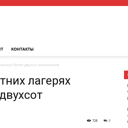
НТ
КОНТАКТЫ
отдохнут более двухсот школьников
тних лагерях
 двухсот
728
0