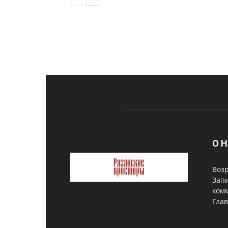
О 
Возр
Запи
комм
Глав