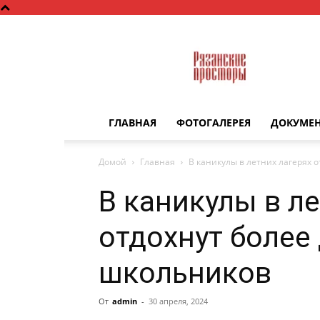
Рязанские
просторы
ГЛАВНАЯ
ФОТОГАЛЕРЕЯ
ДОКУМЕ
Домой
Главная
В каникулы в летних лагерях 
В каникулы в ле
отдохнут более
школьников
От
admin
-
30 апреля, 2024