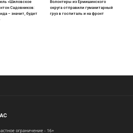
ель «Шиловское
Волонтеры из Ермишинского
нтон Садовников:
округа отправили гуманитарный
нда – значит, будет
груз в госпиталь и на фронт
»
НАС
астное ограничение - 16+