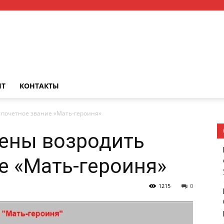
НТ
КОНТАКТЫ
 почетное звание «Мать-героиня»
рены возродить
е «Мать-героиня»
1215
0