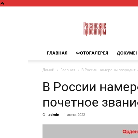
Рязанские
просторы
ГЛАВНАЯ
ФОТОГАЛЕРЕЯ
ДОКУМЕ
Домой
Главная
В России намерены возродить
В России наме
почетное звани
От
admin
-
1 июня, 2022