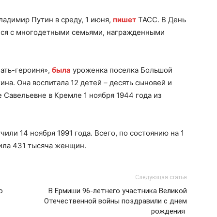
адимир Путин в среду, 1 июня,
пишет
ТАСС. В День
ился с многодетными семьями, награжденными
ать-героиня»,
была
уроженка поселка Большой
на. Она воспитала 12 детей – десять сыновей и
 Савельевне в Кремле 1 ноября 1944 года из
или 14 ноября 1991 года. Всего, по состоянию на 1
чила 431 тысяча женщин.
Следующая статья
о
В Ермиши 96-летнего участника Великой
Отечественной войны поздравили с днем
рождения