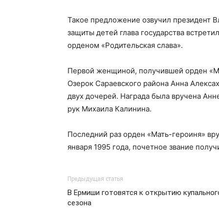
Такое предложение озвучил президент Вл
защиты детей глава государства встрет
орденом «Родительская слава».
Первой женщиной, получившей орден «М
Озерок Сараевского района Анна Алексахи
двух дочерей. Награда была вручена Анне
рук Михаила Калинина.
Последний раз орден «Мать-героиня» вруч
января 1995 года, почетное звание полу
Предыдущая статья
В Ермиши готовятся к открытию купальног
сезона