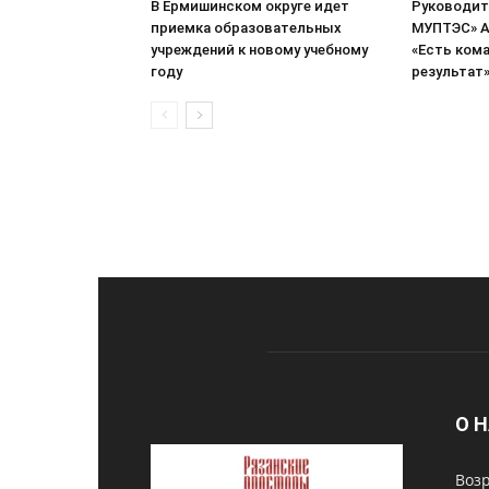
В Ермишинском округе идет
Руководит
приемка образовательных
МУПТЭС» А
учреждений к новому учебному
«Есть кома
году
результат
О 
Возр