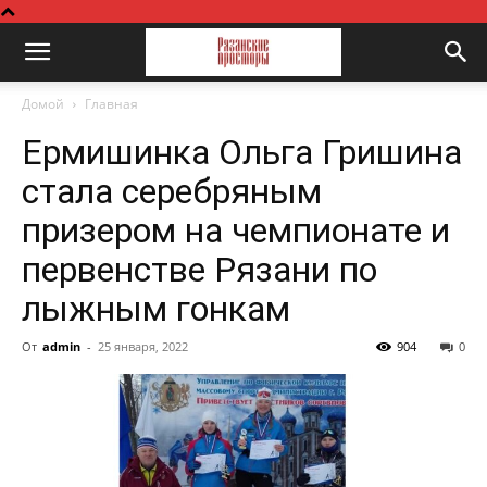
Домой
Главная
Ермишинка Ольга Гришина
стала серебряным
призером на чемпионате и
первенстве Рязани по
лыжным гонкам
От
admin
-
25 января, 2022
904
0