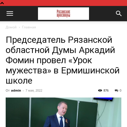
Домой
Главная
Председатель Рязанской
областной Думы Аркадий
Фомин провел «Урок
мужества» в Ермишинской
школе
От
admin
-
7 мая, 2022
876
0